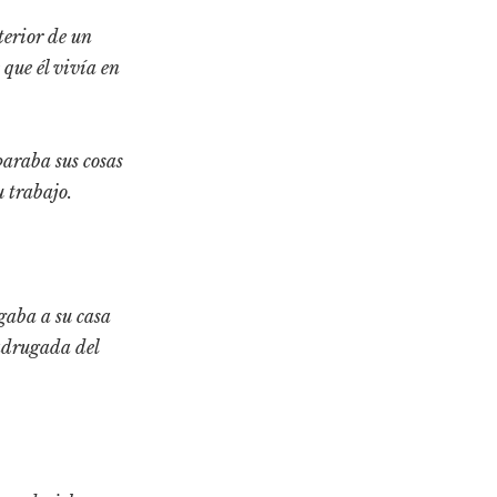
erior de un
 que él vivía en
paraba sus cosas
u trabajo.
egaba a su casa
adrugada del