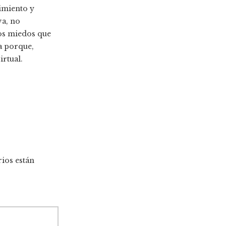
imiento y
va, no
os miedos que
da porque,
rtual.
ios están