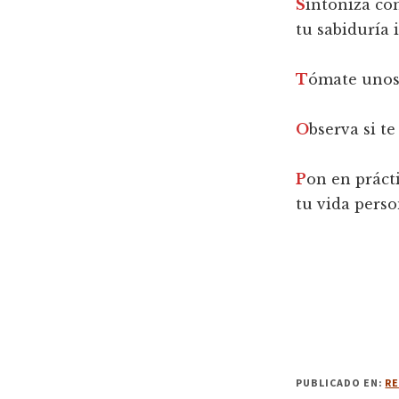
S
intoniza con
tu sabiduría i
T
ómate unos 
O
bserva si t
P
on en práct
tu vida perso
PUBLICADO EN:
RE