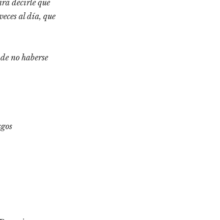
ara decirle que
eces al día, que
 de no haberse
sgos