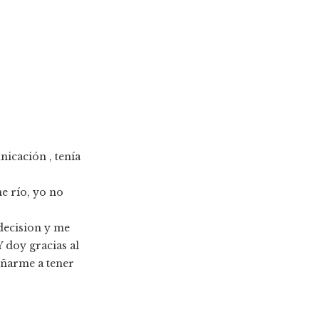
nicación , tenía
e río, yo no
decision y me
 doy gracias al
eñarme a tener