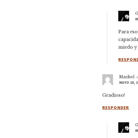
G
M
Para eso
capacida
miedo y 
RESPON
Maribel
MAYO 18, 2
Gradioso!
RESPONDER
G
M