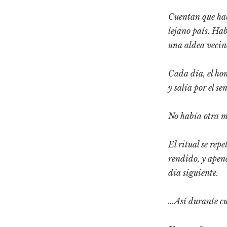
Cuentan que hab
lejano país. Hab
una aldea vecin
Cada día, el hom
y salía por el s
No había otra m
El ritual se rep
rendido, y apen
día siguiente.
…Así durante c