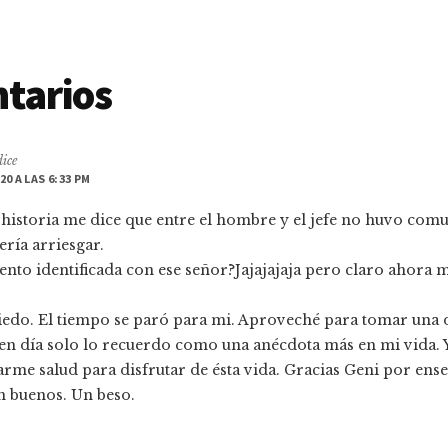
cciones
tarios
dice
20 A LAS 6:33 PM
es
 historia me dice que entre el hombre y el jefe no huvo comu
ría arriesgar.
ento identificada con ese señor?Jajajajaja pero claro ahora m
edo. El tiempo se paró para mi. Aproveché para tomar una 
en día solo lo recuerdo como una anécdota más en mi vida. Y
rme salud para disfrutar de ésta vida. Gracias Geni por ens
n buenos. Un beso.