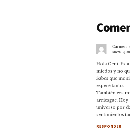
Intera
Comen
con
Carmen
los
MAYO 9, 20
lector
Hola Geni. Esta
miedos y no que
Sabes que me si
esperé tanto.
También era mi
arriesgue. Hoy 
universo por da
sentimientos ta
RESPONDER