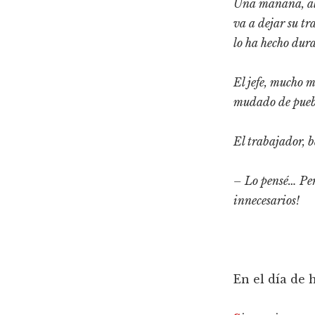
Una mañana, al l
va a dejar su tr
lo ha hecho dur
El jefe, mucho m
mudado de pue
El trabajador, b
– Lo pensé… Pero
innecesarios!
En el día de 