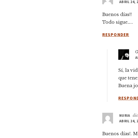
los
ABRIL 24, 
lector
Buenos días!!
Todo sigue…..
RESPONDER
G
A
Sí, la v
que tene
Buena jo
RESPON
NURIA
dic
ABRIL 24, 
Buenos días!. M