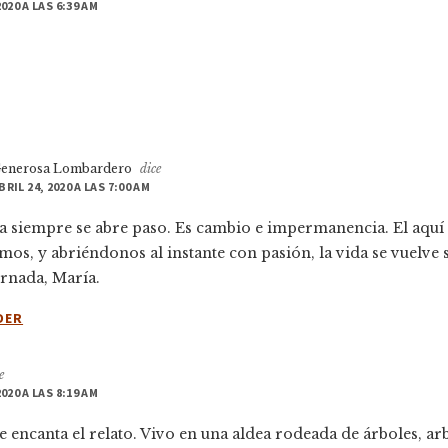
2020 A LAS 6:39 AM
es
enerosa Lombardero
dice
BRIL 24, 2020 A LAS 7:00 AM
ida siempre se abre paso. Es cambio e impermanencia. El aquí 
mos, y abriéndonos al instante con pasión, la vida se vuelve s
rnada, María.
DER
e
2020 A LAS 8:19 AM
e encanta el relato. Vivo en una aldea rodeada de árboles, arb