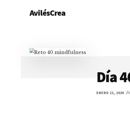
Additional
Saltar
AvilésCrea
al
menu
contenido
Empieza
principal
a
generar
dinero
impartiendo
clases
Día 4
ENERO 21, 2020
P