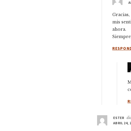
A
Gracias,
mis sent
ahora.
Siempre 
RESPON
M
c
R
ESTER
di
ABRIL 24, 