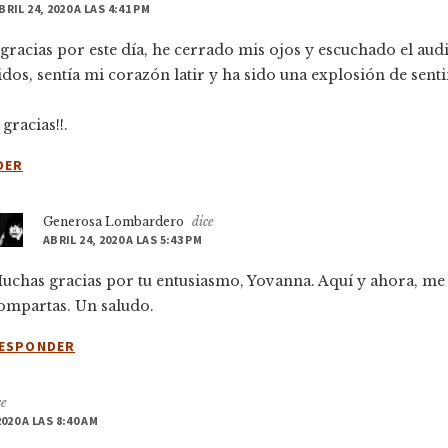
BRIL 24, 2020 A LAS 4:41 PM
 gracias por este día, he cerrado mis ojos y escuchado el aud
idos, sentía mi corazón latir y ha sido una explosión de sent
gracias!!.
DER
Generosa Lombardero
dice
ABRIL 24, 2020 A LAS 5:43 PM
uchas gracias por tu entusiasmo, Yovanna. Aquí y ahora, me 
ompartas. Un saludo.
ESPONDER
ce
2020 A LAS 8:40 AM