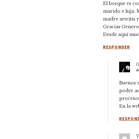
El bosque es c
marido e hija.
madre artritis 
Gracias Generos
Desde aquí muc
RESPONDER
G
A
Buenos d
poder a
procesos
En la we
RESPON
Y