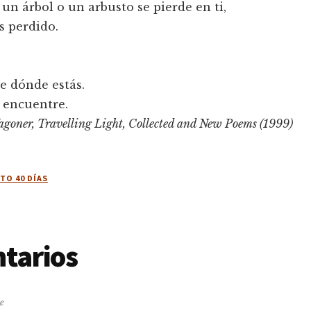
e un árbol o un arbusto se pierde en ti,
s perdido.
be dónde estás.
 encuentre.
goner, Travelling Light, Collected and New Poems (1999)
TO 40 DÍAS
cciones
tarios
e