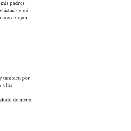
 mis padres,
tástasis y mi
a nos cobijan.
 y también por
 a los
aludo de metta.