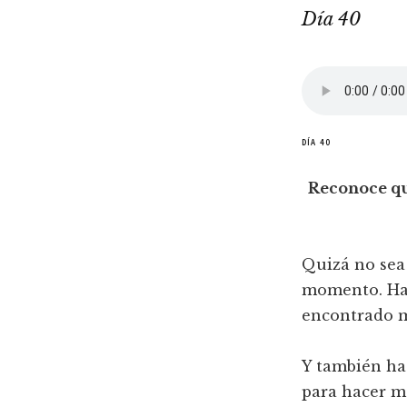
Día 40
DÍA 40
Reconoce que
Quizá no sea 
momento. Has
encontrado mu
Y también has
para hacer má