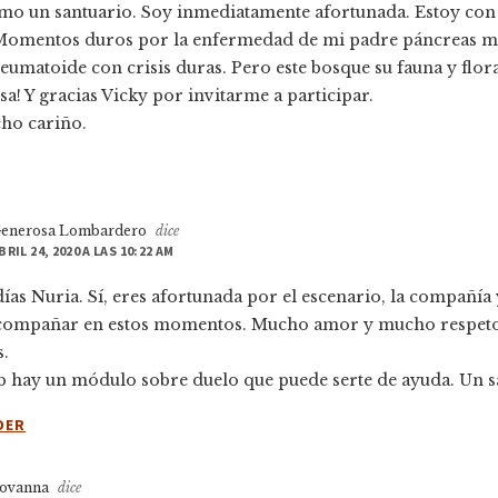
omo un santuario. Soy inmediatamente afortunada. Estoy con
 Momentos duros por la enfermedad de mi padre páncreas me
reumatoide con crisis duras. Pero este bosque su fauna y flor
a! Y gracias Vicky por invitarme a participar.
ho cariño.
enerosa Lombardero
dice
BRIL 24, 2020 A LAS 10:22 AM
ías Nuria. Sí, eres afortunada por el escenario, la compañía
compañar en estos momentos. Mucho amor y mucho respeto
.
b hay un módulo sobre duelo que puede serte de ayuda. Un s
DER
ovanna
dice