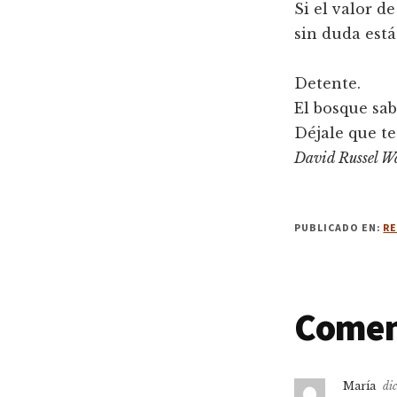
Si el valor d
sin duda está
Detente.
El bosque sa
Déjale que te
David Russel Wa
PUBLICADO EN:
RE
Intera
Comen
con
María
dic