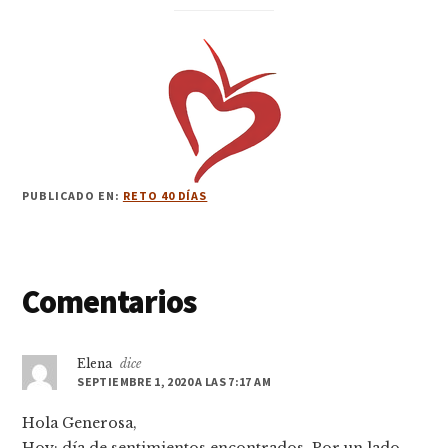
PUBLICADO EN:
RETO 40 DÍAS
Interacciones
Comentarios
con
los
Elena
dice
SEPTIEMBRE 1, 2020 A LAS 7:17 AM
lectores
Hola Generosa,