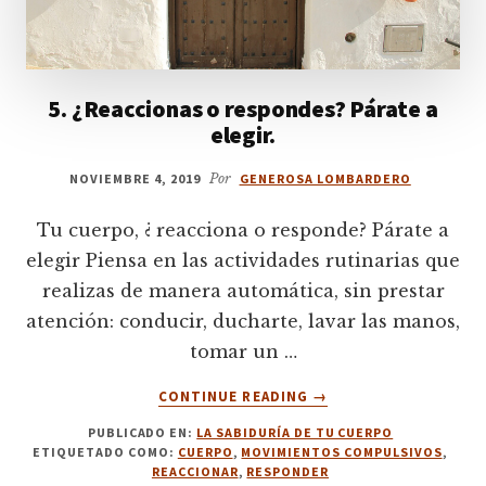
5. ¿Reaccionas o respondes? Párate a
elegir.
NOVIEMBRE 4, 2019
Por
GENEROSA LOMBARDERO
Tu cuerpo, ¿ reacciona o responde? Párate a
elegir Piensa en las actividades rutinarias que
realizas de manera automática, sin prestar
atención: conducir, ducharte, lavar las manos,
tomar un …
ACERCA
CONTINUE READING
→
DE
PUBLICADO EN:
LA SABIDURÍA DE TU CUERPO
5.
ETIQUETADO COMO:
CUERPO
,
MOVIMIENTOS COMPULSIVOS
,
¿REACCIONAS
REACCIONAR
,
RESPONDER
O