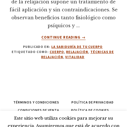
de la relajación supone un tratamiento de
fácil aplicación y sin contraindicaciones. Se
observan beneficios tanto fisiológico como
psíquicos y …
ACERCA
CONTINUE READING
→
DE
PUBLICADO EN:
LA SABIDURÍA DE TU CUERPO
6.
ETIQUETADO COMO:
CUERPO
,
RELAJACIÓN
,
TÉCNICAS DE
RELAJACIÓN
RELAJACIÓN
,
VITALIDAD
DE
INTEGRACIÓN.
TÉCNICA.
TÉRMINOS Y CONDICIONES
POLÍTICA DE PRIVACIDAD
CONDICIONES DE VENTA
POLÍTICA DE COOKIES
Este sitio web utiliza cookies para mejorar su
CONTACTAR
PROPONER
CANCELAR
experiencia. Asumiremos que está de acuerdo con