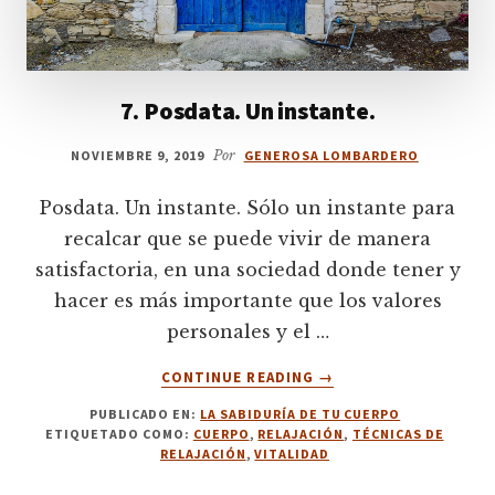
7. Posdata. Un instante.
NOVIEMBRE 9, 2019
Por
GENEROSA LOMBARDERO
Posdata. Un instante. Sólo un instante para
recalcar que se puede vivir de manera
satisfactoria, en una sociedad donde tener y
hacer es más importante que los valores
personales y el …
ACERCA
CONTINUE READING
→
DE
PUBLICADO EN:
LA SABIDURÍA DE TU CUERPO
7.
ETIQUETADO COMO:
CUERPO
,
RELAJACIÓN
,
TÉCNICAS DE
POSDATA.
RELAJACIÓN
,
VITALIDAD
UN
INSTANTE.