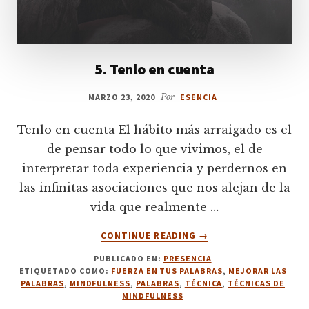
5. Tenlo en cuenta
MARZO 23, 2020
Por
ESENCIA
Tenlo en cuenta El hábito más arraigado es el
de pensar todo lo que vivimos, el de
interpretar toda experiencia y perdernos en
las infinitas asociaciones que nos alejan de la
vida que realmente …
ACERCA
CONTINUE READING
→
DE
PUBLICADO EN:
PRESENCIA
5.
ETIQUETADO COMO:
FUERZA EN TUS PALABRAS
,
MEJORAR LAS
TENLO
PALABRAS
,
MINDFULNESS
,
PALABRAS
,
TÉCNICA
,
TÉCNICAS DE
EN
MINDFULNESS
CUENTA