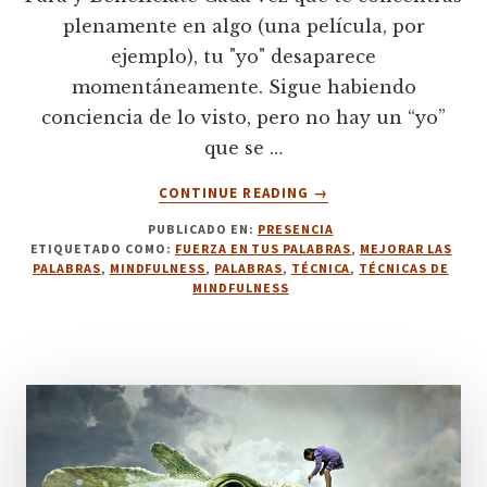
plenamente en algo (una película, por
ejemplo), tu "yo" desaparece
momentáneamente. Sigue habiendo
conciencia de lo visto, pero no hay un “yo”
que se …
ACERCA
CONTINUE READING
→
DE
PUBLICADO EN:
PRESENCIA
4.
ETIQUETADO COMO:
FUERZA EN TUS PALABRAS
,
MEJORAR LAS
PARA
PALABRAS
,
MINDFULNESS
,
PALABRAS
,
TÉCNICA
,
TÉCNICAS DE
Y
MINDFULNESS
BENEFÍCIATE