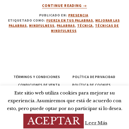
ACERCA
CONTINUE READING
→
DE
PUBLICADO EN:
PRESENCIA
1.
ETIQUETADO COMO:
FUERZA EN TUS PALABRAS
,
MEJORAR LAS
TÚ
PALABRAS
,
MINDFULNESS
,
PALABRAS
,
TÉCNICA
,
TÉCNICAS DE
ERES
MINDFULNESS
QUIEN
OBSERVA
TÉRMINOS Y CONDICIONES
POLÍTICA DE PRIVACIDAD
CONDICIONES DE VENTA
POLÍTICA DE COOKIES
Este sitio web utiliza cookies para mejorar su
CONTACTAR
PROPONER
CANCELAR
experiencia. Asumiremos que está de acuerdo con
COPYRIGHT © 2026
esto, pero puede optar por no participar si lo desea.
*DISEÑO WEB JOSÉ CARLOS HERNÁNDEZ *CURSOS DE GENEROSA
ACEPTAR
LOMBARDERO
Leer Más