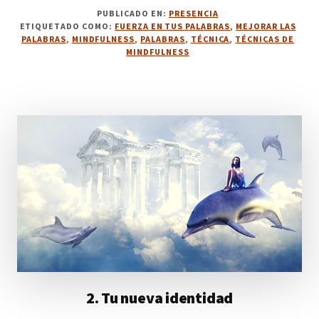
DE
PUBLICADO EN:
PRESENCIA
3.
ETIQUETADO COMO:
FUERZA EN TUS PALABRAS
,
MEJORAR LAS
EGO
PALABRAS
,
MINDFULNESS
,
PALABRAS
,
TÉCNICA
,
TÉCNICAS DE
Y
MINDFULNESS
ESENCIA
2. Tu nueva identidad