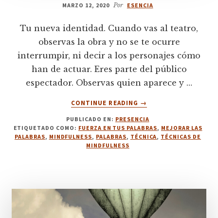
MARZO 12, 2020
Por
ESENCIA
Tu nueva identidad. Cuando vas al teatro,
observas la obra y no se te ocurre
interrumpir, ni decir a los personajes cómo
han de actuar. Eres parte del público
espectador. Observas quien aparece y …
ACERCA
CONTINUE READING
→
DE
PUBLICADO EN:
PRESENCIA
2.
ETIQUETADO COMO:
FUERZA EN TUS PALABRAS
,
MEJORAR LAS
TU
PALABRAS
,
MINDFULNESS
,
PALABRAS
,
TÉCNICA
,
TÉCNICAS DE
NUEVA
MINDFULNESS
IDENTIDAD