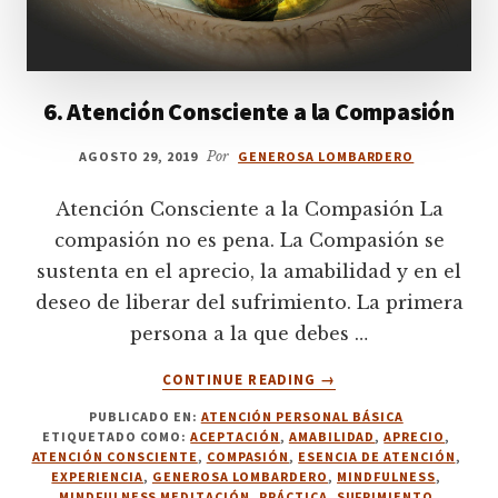
6. Atención Consciente a la Compasión
AGOSTO 29, 2019
Por
GENEROSA LOMBARDERO
Atención Consciente a la Compasión La
compasión no es pena. La Compasión se
sustenta en el aprecio, la amabilidad y en el
deseo de liberar del sufrimiento. La primera
persona a la que debes …
ACERCA
CONTINUE READING
→
DE
PUBLICADO EN:
ATENCIÓN PERSONAL BÁSICA
6.
ETIQUETADO COMO:
ACEPTACIÓN
,
AMABILIDAD
,
APRECIO
,
ATENCIÓN
ATENCIÓN CONSCIENTE
,
COMPASIÓN
,
ESENCIA DE ATENCIÓN
,
CONSCIENTE
EXPERIENCIA
,
GENEROSA LOMBARDERO
,
MINDFULNESS
,
A
MINDFULNESS MEDITACIÓN
,
PRÁCTICA
,
SUFRIMIENTO