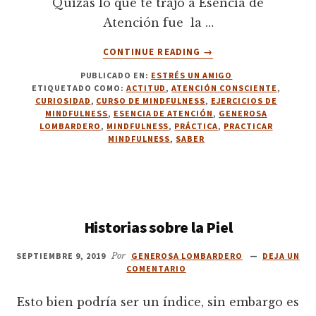
Quizás lo que te trajo a Esencia de
Atención fue la …
ACERCA
CONTINUE READING
→
DE
PUBLICADO EN:
ESTRÉS UN AMIGO
5.
ETIQUETADO COMO:
ACTITUD
,
ATENCIÓN CONSCIENTE
,
LAS
CURIOSIDAD
,
CURSO DE MINDFULNESS
,
EJERCICIOS DE
TRES
MINDFULNESS
,
ESENCIA DE ATENCIÓN
,
GENEROSA
ESES.
LOMBARDERO
,
MINDFULNESS
,
PRÁCTICA
,
PRACTICAR
MINDFULNESS
,
SABER
PRÁCTICA.
Historias sobre la Piel
SEPTIEMBRE 9, 2019
Por
GENEROSA LOMBARDERO
DEJA UN
COMENTARIO
Esto bien podría ser un índice, sin embargo es