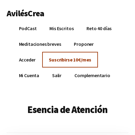
Additional
Saltar
AvilésCrea
al
menu
contenido
Empieza
principal
PodCast
Mis Escritos
Reto 40 días
a
generar
Meditaciones breves
Proponer
dinero
impartiendo
Acceder
Suscribirse 10€/mes
clases
Mi Cuenta
Salir
Complementario
Esencia de Atención