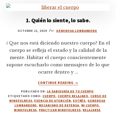
1. Quién lo siente, lo sabe.
OCTUBRE 21, 2019
Por
GENEROSA LOMBARDERO
¿ Que nos está diciendo nuestro cuerpo? En el
cuerpo se refleja el estado y la calidad de la
mente. Habitar el cuerpo conscientemente
supone escucharlo como mensajero de lo que
ocurre dentro y …
ACERCA
CONTINUE READING
→
DE
PUBLICADO EN:
LA SABIDURÍA DE TU CUERPO
1.
ETIQUETADO COMO:
CUERPO
,
CUERPO RELAJADO
,
CURSO DE
QUIÉN
MINDFULNESS
,
ESENCIA DE ATENCIÓN
,
ESTRÉS
,
GENEROSA
LO
LOMBARDERO
,
MECANISMO DE DEFENSA
,
MI CUERPO
,
SIENTE,
MINDFULNESS
,
PRACTICAR MINDFULNESS
,
RELAJARSE
LO