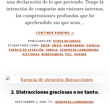
una declaración de lo que pretendo. Tengo la
intención de compartir mis visiones internas,
las comprensiones profundas que he
aprehendido sin que sean, …
ACERCA
CONTINUE READING
→
DE
PUBLICADO EN:
OTROS RECURSOS
HISTORIAS
ETIQUETADO COMO:
AMOR
,
CRISIS
,
ENAMORARSE
,
ESENCIA
,
SOBRE
ESENCIA DE ATENCIÓN
,
FAMILIA
,
GENEROSA LOMBARDERO
,
LA
HISTORIAS
,
MINDFULNESS
,
PIEL
,
QUERER
PIEL
2. Distracciones graciosas o no tanto.
SEPTIEMBRE 2, 2019
Por
GENEROSA LOMBARDERO