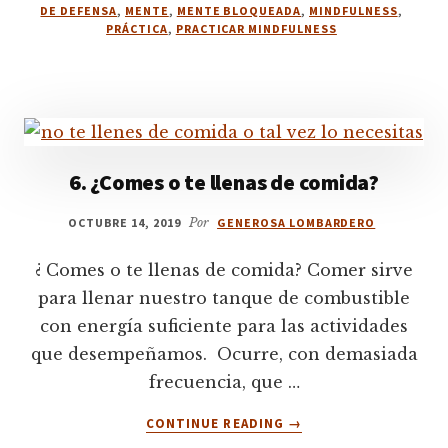
TE.
DE DEFENSA
,
MENTE
,
MENTE BLOQUEADA
,
MINDFULNESS
,
PRÁCTICA.
PRÁCTICA
,
PRACTICAR MINDFULNESS
6. ¿Comes o te llenas de comida?
OCTUBRE 14, 2019
Por
GENEROSA LOMBARDERO
¿ Comes o te llenas de comida? Comer sirve
para llenar nuestro tanque de combustible
con energía suficiente para las actividades
que desempeñamos. Ocurre, con demasiada
frecuencia, que …
ACERCA
CONTINUE READING
→
DE