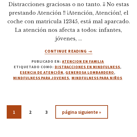
Distracciones graciosas o no tanto. ¡¡ No estas
prestando Atención !! ¡Atención, Atención!, el
coche con matricula 12345, está mal aparcado.
La atención nos afecta a todos: infantes,
jóvenes, …
ACERCA
CONTINUE READING
→
DE
PUBLICADO EN:
ATENCION EN FAMILIA
2.
ETIQUETADO COMO:
DISTRACCIONES EN MINDFULNESS
,
DISTRACCIONES
ESENCIA DE ATENCIÓN
,
GENEROSA LOMBARDERO
,
GRACIOSAS
MINDFULNESS PARA JOVENES
,
MINDFULNESS PARA NIÑOS
O
NO
TANTO.
Página
Página
Página
Ir
1
2
3
página siguiente »
a
la