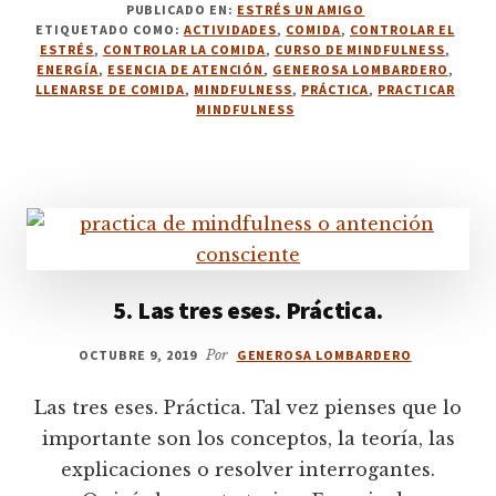
PUBLICADO EN:
ESTRÉS UN AMIGO
6.
ETIQUETADO COMO:
ACTIVIDADES
,
COMIDA
,
CONTROLAR EL
¿COMES
ESTRÉS
,
CONTROLAR LA COMIDA
,
CURSO DE MINDFULNESS
,
O
ENERGÍA
,
ESENCIA DE ATENCIÓN
,
GENEROSA LOMBARDERO
,
TE
LLENARSE DE COMIDA
,
MINDFULNESS
,
PRÁCTICA
,
PRACTICAR
MINDFULNESS
LLENAS
DE
COMIDA?
5. Las tres eses. Práctica.
OCTUBRE 9, 2019
Por
GENEROSA LOMBARDERO
Las tres eses. Práctica. Tal vez pienses que lo
importante son los conceptos, la teoría, las
explicaciones o resolver interrogantes.