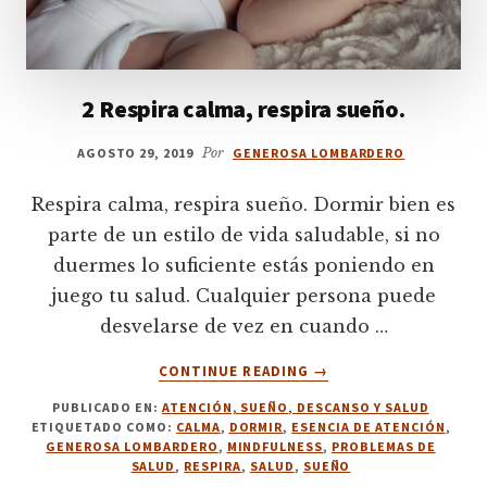
2 Respira calma, respira sueño.
AGOSTO 29, 2019
Por
GENEROSA LOMBARDERO
Respira calma, respira sueño. Dormir bien es
parte de un estilo de vida saludable, si no
duermes lo suficiente estás poniendo en
juego tu salud. Cualquier persona puede
desvelarse de vez en cuando …
ACERCA
CONTINUE READING
→
DE
PUBLICADO EN:
ATENCIÓN, SUEÑO, DESCANSO Y SALUD
2
ETIQUETADO COMO:
CALMA
,
DORMIR
,
ESENCIA DE ATENCIÓN
,
RESPIRA
GENEROSA LOMBARDERO
,
MINDFULNESS
,
PROBLEMAS DE
CALMA,
SALUD
,
RESPIRA
,
SALUD
,
SUEÑO
RESPIRA