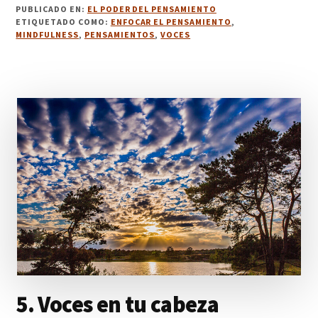
6.
PUBLICADO EN:
EL PODER DEL PENSAMIENTO
NUBES
ETIQUETADO COMO:
ENFOCAR EL PENSAMIENTO
,
QUE
MINDFULNESS
,
PENSAMIENTOS
,
VOCES
PASAN.
PRÁCTICA
5. Voces en tu cabeza