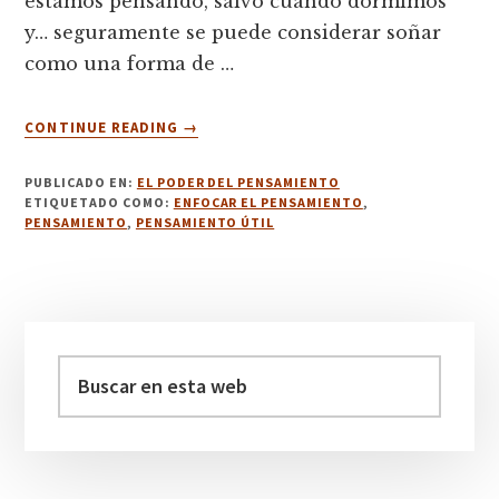
estamos pensando, salvo cuando dormimos
y… seguramente se puede considerar soñar
como una forma de …
ACERCA
CONTINUE READING
→
DE
1.
PUBLICADO EN:
EL PODER DEL PENSAMIENTO
SIEMPRE
ETIQUETADO COMO:
ENFOCAR EL PENSAMIENTO
,
PENSANDO.
PENSAMIENTO
,
PENSAMIENTO ÚTIL
Barra
lateral
Buscar
en
principal
esta
web