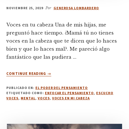
NOVIEMBRE 25, 2019
Por
GENEROSA LOMBARDERO
Voces en tu cabeza Una de mis hijas, me
preguntó hace tiempo. ¿Mamá tú no tienes
voces en la cabeza que te dicen que lo haces
bien y que lo haces mal?. Me pareció algo
fantástico que las pudiera …
ACERCA
CONTINUE READING
→
DE
5.
PUBLICADO EN:
EL PODER DEL PENSAMIENTO
VOCES
ETIQUETADO COMO:
ENFOCAR EL PENSAMIENTO
,
ESCUCHO
EN
VOCES
,
MENTAL
,
VOCES
,
VOCES EN MI CABEZA
TU
CABEZA