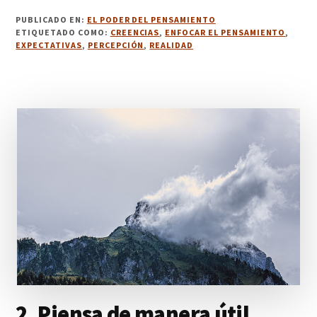
3.
PUBLICADO EN:
EL PODER DEL PENSAMIENTO
REALIDAD
ETIQUETADO COMO:
CREENCIAS
,
ENFOCAR EL PENSAMIENTO
,
Y
EXPECTATIVAS
,
PERCEPCIÓN
,
REALIDAD
PERCEPCIÓN
2. Piensa de manera útil.