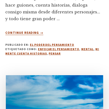
hace guiones, cuenta historias, dialoga
consigo misma desde diferentes personajes…
y todo tiene gran poder …
ACERCA
CONTINUE READING
→
DE
4.
PUBLICADO EN:
EL PODER DEL PENSAMIENTO
DESCUBRE
ETIQUETADO COMO:
ENFOCAR EL PENSAMIENTO
,
MENTAL
,
MI
TUS
MENTE CUENTA HISTORIAS
,
PENSAR
PROGRAMAS
MENTALES