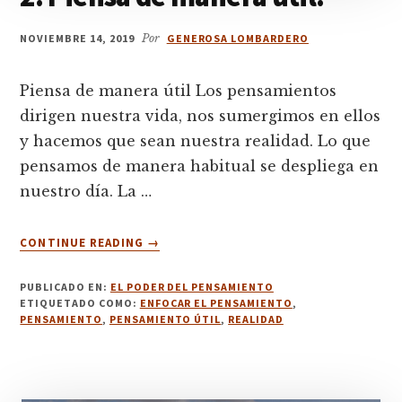
NOVIEMBRE 14, 2019
Por
GENEROSA LOMBARDERO
Piensa de manera útil Los pensamientos
dirigen nuestra vida, nos sumergimos en ellos
y hacemos que sean nuestra realidad. Lo que
pensamos de manera habitual se despliega en
nuestro día. La …
ACERCA
CONTINUE READING
→
DE
2.
PUBLICADO EN:
EL PODER DEL PENSAMIENTO
PIENSA
ETIQUETADO COMO:
ENFOCAR EL PENSAMIENTO
,
DE
PENSAMIENTO
,
PENSAMIENTO ÚTIL
,
REALIDAD
MANERA
ÚTIL.